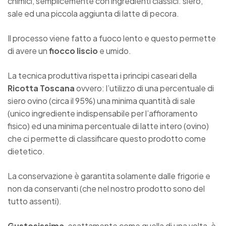
chimici, semplicemente con
ingredienti
classici
: siero,
sale ed una piccola aggiunta di latte di pecora.
Il processo viene fatto a fuoco lento e questo permette
di avere un
fiocco liscio
e umido.
La
tecnica produttiva
rispetta i
principi caseari
della
Ricotta
Toscana
ovvero: l’utilizzo di una percentuale di
siero ovino (circa il 95%) una minima quantità di sale
(unico ingrediente indispensabile per l’affioramento
fisico) ed una minima percentuale di latte intero (ovino)
che ci permette di classificare questo prodotto come
dietetico.
La conservazione è garantita solamente dalle frigorie e
non da conservanti (che nel nostro prodotto sono del
tutto assenti).
Gustosissima
, esattamente come quella di una volta, è