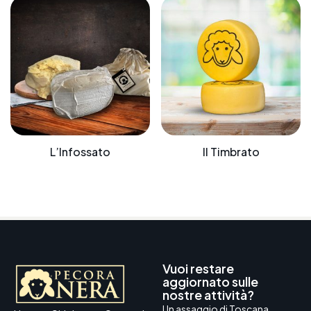
L’Infossato
Il Timbrato
Vuoi restare
aggiornato sulle
nostre attività?
Un assaggio di Toscana,