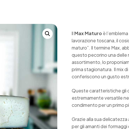
ll
Max Maturo
è l’emblema 
lavorazione toscana
,
il co
maturo”. Il termine
Max
, ab
questo pecorino una delle n
assortimento, lo proponi
prima stagionatura. Il mix d
conferiscono un gusto e
Queste caratteristiche gli
estremamente versatile nel 
condimento per un primo pi
Grazie alla sua delicatezz
per gli amanti dei formaggi 