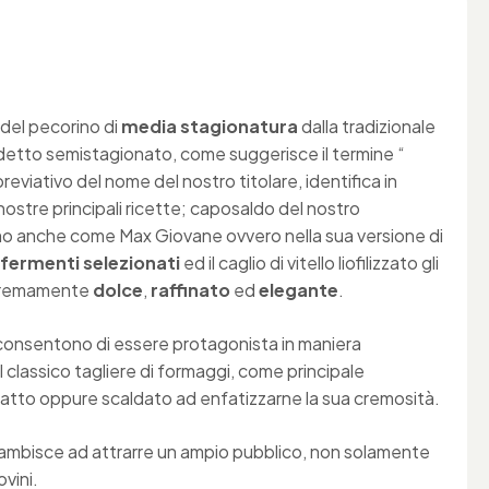
del pecorino di
media
stagionatura
dalla tradizionale
sidetto semistagionato, come suggerisce il termine “
breviativo del nome del nostro titolare, identifica in
ostre principali ricette; caposaldo del nostro
amo anche come
Max
Giovane
ovvero nella sua versione di
i
fermenti
selezionati
ed il caglio di vitello liofilizzato gli
stremamente
dolce
,
raffinato
ed
elegante
.
 consentono di essere protagonista in maniera
classico tagliere di formaggi, come principale
atto oppure scaldato ad enfatizzarne la sua
cremosità
.
a ambisce ad attrarre un ampio pubblico, non solamente
ovini.