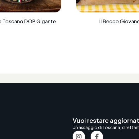
o Toscano DOP Gigante
Il Becco Giovan
Vuoi restare aggiornat
Un assaggio di Toscana, direttame