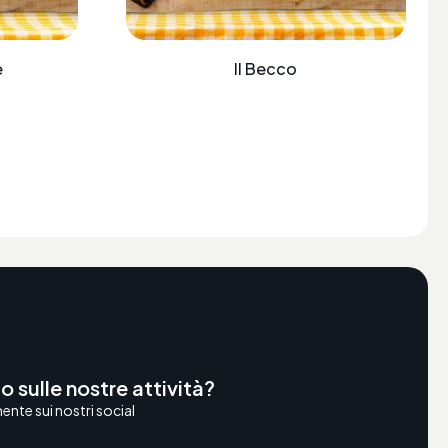
e
Il Becco
o sulle nostre attività?
nte sui nostri social